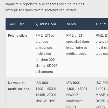
capacité à répondre aux besoins spécifiques des
entreprises dans divers secteurs industriels.
CRITÈRES
QUALISHARE
ALMA
BIZZM
Public cible
PME, ETI et
PME et ETI,
PME, ET
grandes
spécialisé dans
grands 
entreprises
le sanitaire et
multi-si
multi-sites
médico-social
tous se
(environ 300
clients, 65 000
utilisateurs)
Normes et
ISO 9001,
ISO 9001,
ISO 900
certifications
14001, 45001,
14001, 45001,
14001, 
13485, 27001,
HACCP,
MASE, Q
HACCP, HAS
conformité
RGPD, d
RGPD
CSRD