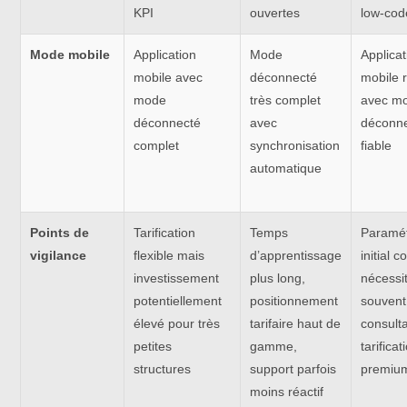
KPI
ouvertes
low-cod
Mode mobile
Application
Mode
Applicat
mobile avec
déconnecté
mobile 
mode
très complet
avec m
déconnecté
avec
déconn
complet
synchronisation
fiable
automatique
Points de
Tarification
Temps
Paramé
vigilance
flexible mais
d’apprentissage
initial 
investissement
plus long,
nécessi
potentiellement
positionnement
souvent
élevé pour très
tarifaire haut de
consult
petites
gamme,
tarificat
structures
support parfois
premiu
moins réactif