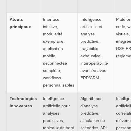
Atouts
Interface
Intelligence
Platefo
principaux
intuitive,
artificielle et
code, w
modularité
analyse
visuels,
exemplaire,
prédictive,
intégré
application
traçabilité
RSE-ESG
mobile
exhaustive,
régleme
déconnectée
interopérabilité
complète,
avancée avec
workflows
ERP/CRM
personnalisables
Technologies
Intelligence
Algorithmes
Intellig
innovantes
artificielle pour
d’analyse
artificie
analyses
prédictive,
corrélat
prédictives,
simulation de
d’événe
tableaux de bord
scénarios, API
personn