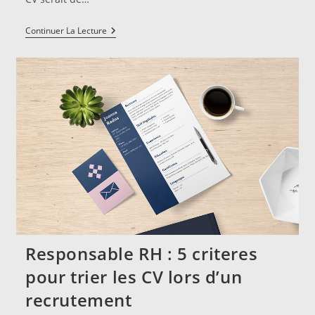
Comment
Continuer La Lecture
Mettre
A
Jour
Votre
CV?
3
Astuces
Responsable RH : 5 criteres
pour trier les CV lors d’un
recrutement