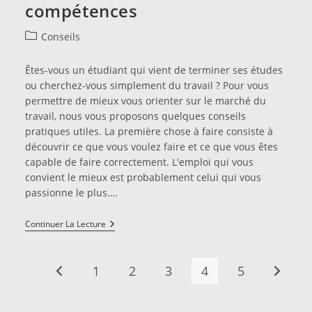
compétences
Post
Conseils
category:
Êtes-vous un étudiant qui vient de terminer ses études
ou cherchez-vous simplement du travail ? Pour vous
permettre de mieux vous orienter sur le marché du
travail, nous vous proposons quelques conseils
pratiques utiles. La première chose à faire consiste à
découvrir ce que vous voulez faire et ce que vous êtes
capable de faire correctement. L'emploi qui vous
convient le mieux est probablement celui qui vous
passionne le plus.…
Trouver
Continuer La Lecture
Un
Emploi
Qui
Correspond
1
2
3
4
5
Go to the previous page
Aller à 
À
Vos
Compétences